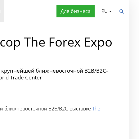
я
Для бизнеса
RU
ор The Forex Expo
на крупнейшей ближневосточной B2B/B2C-
rld Trade Center
ей ближневосточной B2B/B2C-выставке
The