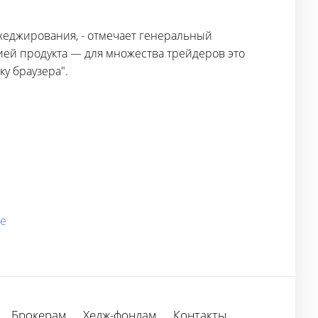
хеджирования, - отмечает генеральный
ией продукта — для множества трейдеров это
у браузера".
ме
Брокерам
Хедж-фондам
Контакты