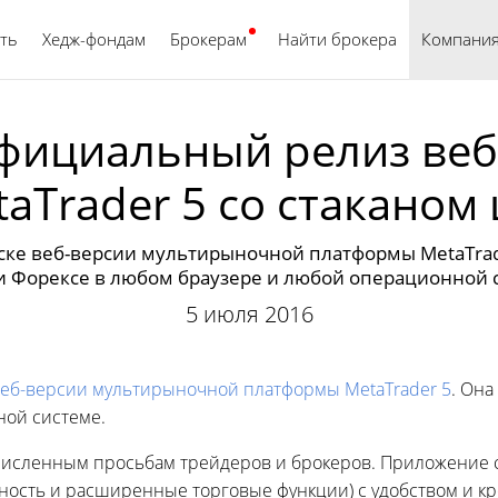
ть
Хедж-фондам
Брокерам
Найти брокера
Русский
Компани
официальный релиз ве
aTrader 5 со стаканом
уске веб-версии мультирыночной платформы MetaTrad
и Форексе в любом браузере и любой операционной 
5 июля 2016
еб-версии мультирыночной платформы MetaTrader 5
. Она
ной системе.
численным просьбам трейдеров и брокеров. Приложение 
ность и расширенные торговые функции) с удобством и к