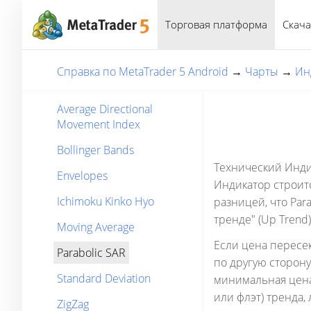
Торговая платформа
Скача
Справка по MetaTrader 5 Android
→
Чарты
→
Ин
Average Directional
Movement Index
Bollinger Bands
Технический Индик
Envelopes
Индикатор строит
Ichimoku Kinko Hyo
разницей, что Pa
тренде" (Up Trend
Moving Average
Если цена пересек
Parabolic SAR
по другую сторону
Standard Deviation
минимальная цена
или флэт) тренда, 
ZigZag