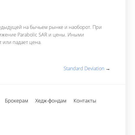
редыдущей на бычьем рынке и наоборот. При
лижение Parabolic SAR и цены. Иными
т или падает цена.
Standard Deviation
→
Брокерам
Хедж-фондам
Контакты