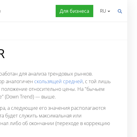
я
Для бизнеса
RU
R
зработан для анализа трендовых рынков.
тор аналогичен
скользящей средней
, с той лишь
ть положение относительно цены. На "бычьем
е" (Down Trend) — выше.
ора, а следующие его значения располагаются
ета будет служить максимальная или
нал либо об окончании (переходе в коррекцию