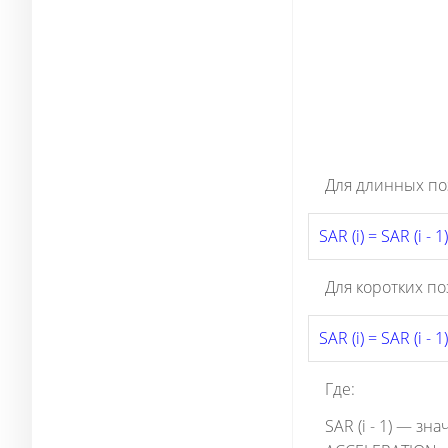
Для длинных по
SAR (i) = SAR (i - 
Для коротких по
SAR (i) = SAR (i - 
Где:
SAR (i - 1) — з