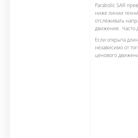
Parabolic SAR пре
ниже линии технич
отслеживать напр
движения. Часто д
Если открыта длин
независимо от то
ценового движени