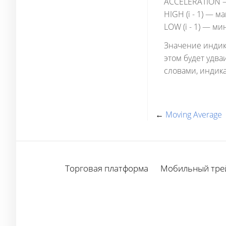
ACCELERATION —
HIGH (i - 1) — 
LOW (i - 1) — 
Значение индик
этом будет удва
словами, индика
←
Moving Average
Торговая платформа
Мобильный тре