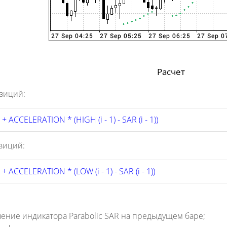
Расчет
зиций:
1) + ACCELERATION * (HIGH (i - 1) - SAR (i - 1))
зиций:
1) + ACCELERATION * (LOW (i - 1) - SAR (i - 1)) 
начение индикатора Parabolic SAR на предыдущем баре;