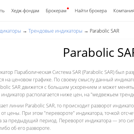
ть
Хедж-фондам
Брокерам
Найти брокера
Русский
Компани
дикаторы
→
Трендовые индикаторы
→
Parabolic SAR
Parabolic SA
атор Параболическая Система SAR (Parabolic SAR) был ра
ся на ценовом графике. По своему смыслу данный индика
rabolic SAR движется с большим ускорением и может меня
) индикатор располагается ниже цен, на "медвежьем тренд
ает линии Parabolic SAR, то происходит разворот индикат
 от цены. При этом "перевороте" индикатора, точкой отсч
 за предыдущий период. Переворот индикатора — это сиг
либо об его развороте.