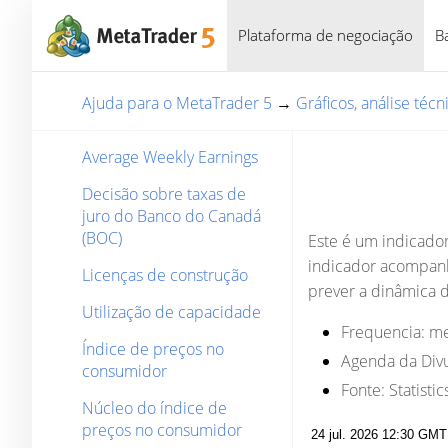
Plataforma de negociação
B
Ajuda para o MetaTrader 5
→
Gráficos, análise téc
Average Weekly Earnings
Decisão sobre taxas de
juro do Banco do Canadá
(BOC)
Este é um indicado
indicador acompanh
Licenças de construção
prever a dinâmica 
Utilização de capacidade
Frequencia:
me
Índice de preços no
Agenda da Divu
consumidor
Fonte:
Statisti
Núcleo do índice de
preços no consumidor