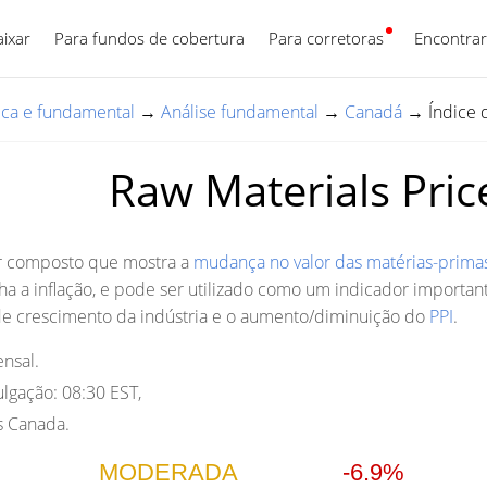
aixar
Para fundos de cobertura
Para corretoras
Português
Encontrar
nica e fundamental
→
Análise fundamental
→
Canadá
→
Índice 
Raw Materials Pric
r composto que mostra a
mudança no valor das matérias-primas
a a inflação, e pode ser utilizado como um indicador importa
de crescimento da indústria e o aumento/diminuição do
PPI
.
nsal.
lgação:
08:30 EST,
cs Canada.