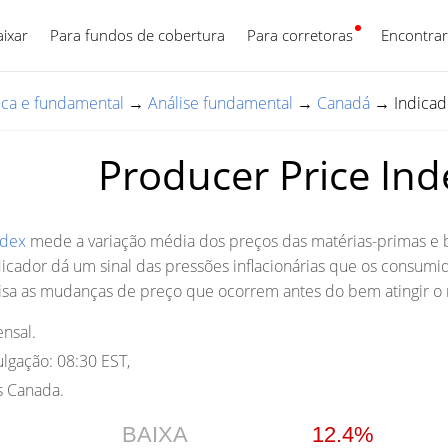
aixar
Para fundos de cobertura
Para corretoras
Português
Encontrar
nica e fundamental
→
Análise fundamental
→
Canadá
→
Indicad
Producer Price Inde
ndex
mede a variação média dos preços das matérias-primas e 
icador dá um sinal das pressões inflacionárias que os consumid
isa as mudanças de preço que ocorrem antes do bem atingir o n
nsal.
lgação:
08:30 EST,
cs Canada.