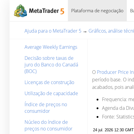
Plataforma de negociação
B
Ajuda para o MetaTrader 5
→
Gráficos, análise téc
Average Weekly Earnings
Decisão sobre taxas de
juro do Banco do Canadá
(BOC)
O
Producer Price I
período base. O ind
Licenças de construção
acabados, pois anal
Utilização de capacidade
Frequencia:
me
Índice de preços no
Agenda da Divu
consumidor
Fonte:
Statisti
Núcleo do índice de
preços no consumidor