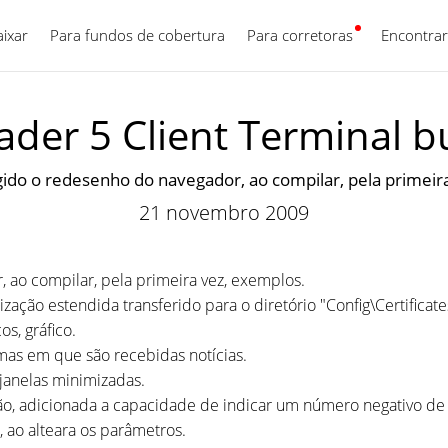
aixar
Para fundos de cobertura
Para corretoras
Português
Encontrar
der 5 Client Terminal b
gido o redesenho do navegador, ao compilar, pela primeir
21 novembro 2009
, ao compilar, pela primeira vez, exemplos.
zação estendida transferido para o diretório "Config\Certificate
s, gráfico.
mas em que são recebidas notícias.
 janelas minimizadas.
ão, adicionada a capacidade de indicar um número negativo de
 ao alteara os parâmetros.