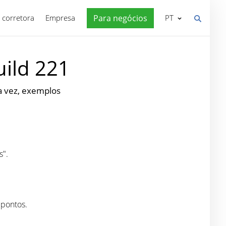
 corretora
Empresa
Para negócios
PT
uild 221
a vez, exemplos
s".
 pontos.