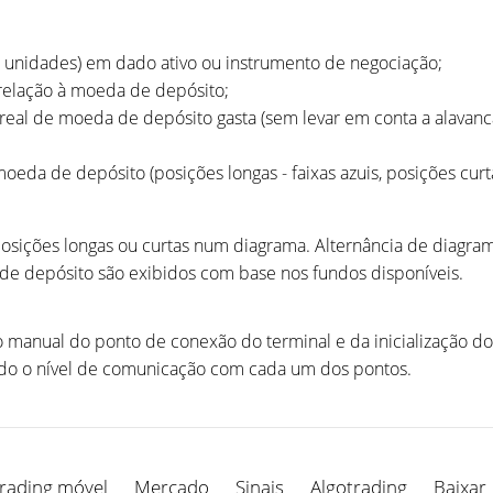
 unidades) em dado ativo ou instrumento de negociação;
 relação à moeda de depósito;
e real de moeda de depósito gasta (sem levar em conta a alav
eda de depósito (posições longas - faixas azuis, posições curta
 posições longas ou curtas num diagrama. Alternância de diagr
de depósito são exibidos com base nos fundos disponíveis.
 manual do ponto de conexão do terminal e da inicialização d
ado o nível de comunicação com cada um dos pontos.
rading móvel
Mercado
Sinais
Algotrading
Baixar