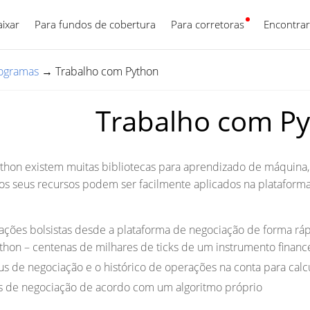
aixar
Para fundos de cobertura
Para corretoras
Português
Encontrar
ogramas
→
Trabalho com Python
Trabalho com P
ython existem muitas bibliotecas para aprendizado de máquina,
 os seus recursos podem ser facilmente aplicados na plataform
ções bolsistas desde a plataforma de negociação de forma ráp
thon – centenas de milhares de ticks de um instrumento fina
s de negociação e o histórico de operações na conta para calcu
s de negociação de acordo com um algoritmo próprio