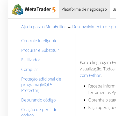
Plataforma de negociação
B
Ajuda para o MetaEditor
→
Desenvolvimento de pr
Controle inteligente
Procurar e Substituir
Estilizador
Para a linguagem P
visualização. Todos
Compilar
com Python
.
Proteção adicional de
programa (MQL5
Receba informa
Protector)
ferramentas Py
Depurando código
Obtenha o statu
Faça operaçõe
Criação de perfil de
código