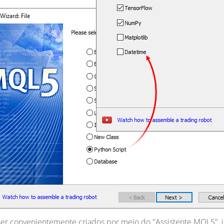
er convenientemente criados por meio do "Assistente MQL5", 