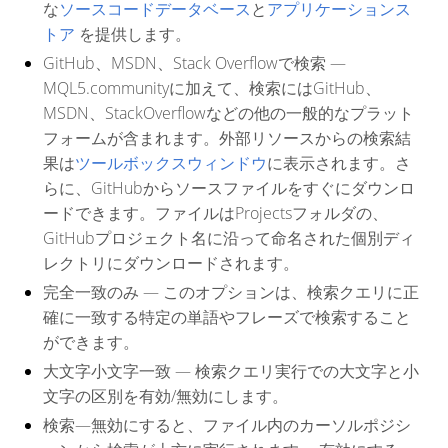
な
ソースコードデータベース
と
アプリケーションス
トア
を提供します。
GitHub、MSDN、Stack Overflowで検索
—
MQL5.communityに加えて、検索にはGitHub、
MSDN、StackOverflowなどの他の一般的なプラット
フォームが含まれます。外部リソースからの検索結
果は
ツールボックスウィンドウ
に表示されます。さ
らに、GitHubからソースファイルをすぐにダウンロ
ードできます。ファイルは
Projectsフォルダの、
GitHubプロジェクト名に沿って命名された個別ディ
レクトリにダウンロードされます。
完全一致のみ
— このオプションは、検索クエリに正
確に一致する特定の単語やフレーズで検索すること
ができます。
大文字小文字一致
— 検索クエリ実行での大文字と小
文字の区別を有効/無効にします。
検索
—無効にすると、ファイル内のカーソルポジシ