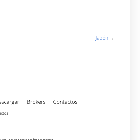
Japón
→
escargar
Brokers
Contactos
uctos