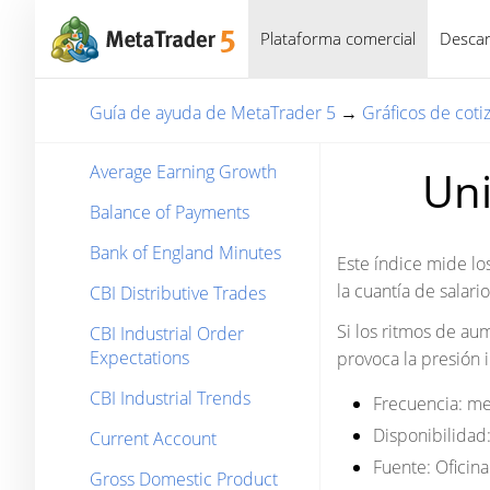
Plataforma comercial
Descar
Guía de ayuda de MetaTrader 5
→
Gráficos de coti
Average Earning Growth
Uni
Balance of Payments
Bank of England Minutes
Este índice mide los
la cuantía de salar
CBI Distributive Trades
Si los ritmos de a
CBI Industrial Order
Expectations
provoca la presión 
CBI Industrial Trends
Frecuencia:
me
Disponibilidad
Current Account
Fuente:
Oficina
Gross Domestic Product