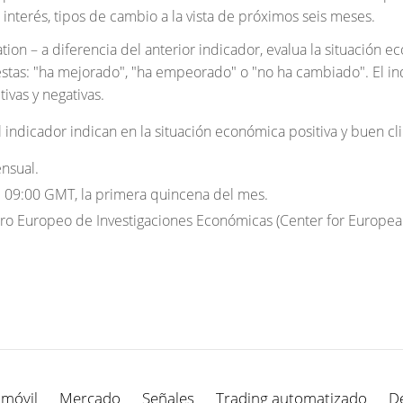
e interés, tipos de cambio a la vista de próximos seis meses.
ion – a diferencia del anterior indicador, evalua la situación ec
stas: "ha mejorado", "ha empeorado" o "no ha cambiado". El indi
ivas y negativas.
el indicador indican en la situación económica positiva y buen c
nsual.
:
09:00 GMT, la primera quincena del mes.
ro Europeo de Investigaciones Económicas (Center for Europe
 móvil
Mercado
Señales
Trading automatizado
D