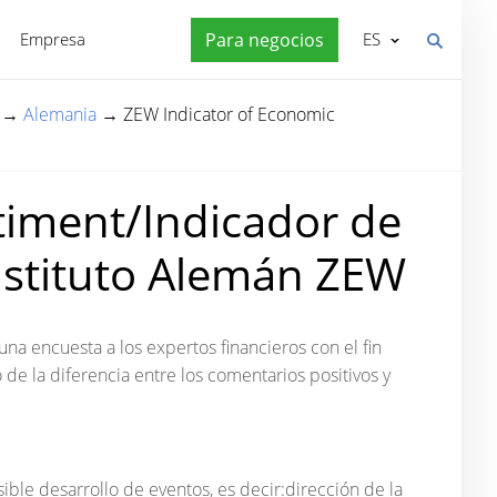
Empresa
Para negocios
ES
→
Alemania
→
ZEW Indicator of Economic
timent/Indicador de
nstituto Alemán ZEW
a encuesta a los expertos financieros con el fin
 de la diferencia entre los comentarios positivos y
ble desarrollo de eventos, es decir:dirección de la