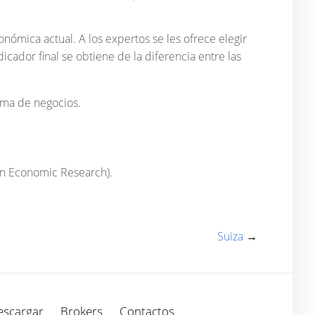
onómica actual. A los expertos se les ofrece elegir
cador final se obtiene de la diferencia entre las
lima de negocios.
an Economic Research).
Suiza
→
escargar
Brokers
Contactos