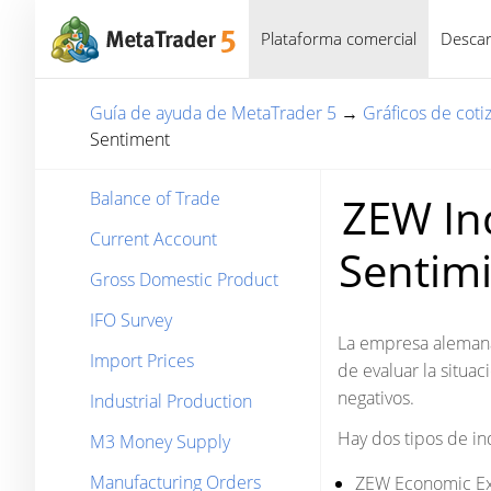
Plataforma comercial
Descar
Guía de ayuda de MetaTrader 5
→
Gráficos de coti
Sentiment
Balance of Trade
ZEW In
Current Account
Sentimi
Gross Domestic Product
IFO Survey
La empresa alemana,
Import Prices
de evaluar la situac
negativos.
Industrial Production
Hay dos tipos de in
M3 Money Supply
Manufacturing Orders
ZEW Economic Expe