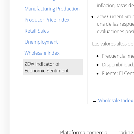
inflación, tasas d
Manufacturing Production
Zew Current Situat
Producer Price Index
una de las respue
Retail Sales
evaluaciones posit
Unemployment
Los valores altos d
Wholesale Index
Frecuencia:
me
ZEW Indicator of
Disponibilidad
Economic Sentiment
Fuente:
El Cent
←
Wholesale Index
Plataforma comercial
Trading