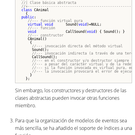
//| Clase básica abstracta                           
//+--------------------------------------------------
class
 CAnimal

public
:

//--- función virtual pura
virtual
void
      Sound(
void
)=NULL;

//--- función
void
              CallSound(
void
) { Sound(); }

//--- constructor
   CAnimal()

    {

//--- invocación directa del método virtual
     Sound();

//--- invocación indirecta (a través de una terc
     CallSound();

//--- en el constructor y/o destructor siempre s
//--- a pesar del carácter virtual y de la redef
//--- si la función invocada es virtual pura, en
//--- la invocación provocará el error de ejecuc
    }

Sin embargo, los constructores y destructores de las
clases abstractas pueden invocar otras funciones
miembro.
Para que la organización de modelos de eventos sea
más sencilla, se ha añadido el soporte de índices a una