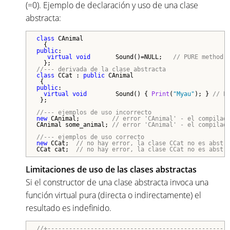
(=0). Ejemplo de declaración y uso de una clase
abstracta:
class
 CAnimal

public
:

virtual
void
       Sound()=NULL;   
// PURE method,
//--- derivada de la clase abstracta
class
 CCat : 
public
 CAnimal

public
:

virtual
void
        Sound() { 
Print
(
"Myau"
); } 
// P
 };

//--- ejemplos de uso incorrecto
new
 CAnimal;         
// error 'CAnimal' - el compilad
CAnimal some_animal; 
// error 'CAnimal' - el compilad
//--- ejemplos de uso correcto
new
 CCat;  
// no hay error, la clase CCat no es abstr
CCat cat;  
// no hay error, la clase CCat no es abstr
Limitaciones de uso de las clases abstractas
Si el constructor de una clase abstracta invoca una
función virtual pura (directa o indirectamente) el
resultado es indefinido.
//+--------------------------------------------------