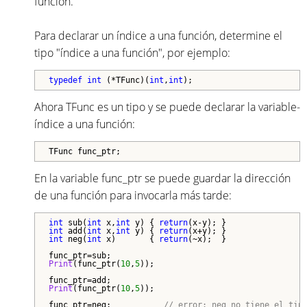
función.
Para declarar un índice a una función, determine el
tipo "índice a una función", por ejemplo:
typedef
int
 (*TFunc)(
int
,
int
);
Ahora TFunc es un tipo y se puede declarar la variable-
índice a una función:
TFunc func_ptr;
En la variable func_ptr se puede guardar la dirección
de una función para invocarla más tarde:
int
 sub(
int
 x,
int
 y) { 
return
int
 add(
int
 x,
int
 y) { 
return
int
 neg(
int
 x)       { 
return
(~x);  }

Print
(func_ptr(
10
,
5
));

Print
(func_ptr(
10
,
5
));

func_ptr=neg;           
// error: neg no tiene el tip