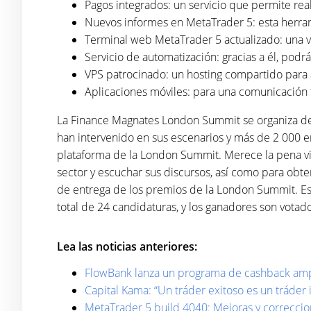
Pagos integrados: un servicio que permite real
Nuevos informes en MetaTrader 5: esta herram
Terminal web MetaTrader 5 actualizado: una 
Servicio de automatización: gracias a él, podr
VPS patrocinado: un hosting compartido para 
Aplicaciones móviles: para una comunicación f
La Finance Magnates London Summit se organiza des
han intervenido en sus escenarios y más de 2 000 e
plataforma de la London Summit. Merece la pena vis
sector y escuchar sus discursos, así como para obt
de entrega de los premios de la London Summit. Es
total de 24 candidaturas, y los ganadores son votad
Lea las noticias anteriores:
FlowBank lanza un programa de cashback ampl
Capital Kama: “Un tráder exitoso es un tráder 
MetaTrader 5 build 4040: Mejoras y correcci