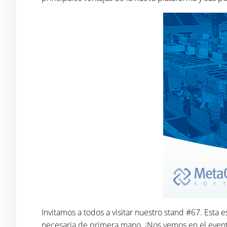
Invitamos a todos a visitar nuestro stand #67. Esta
necesaria de primera mano. ¡Nos vemos en el even