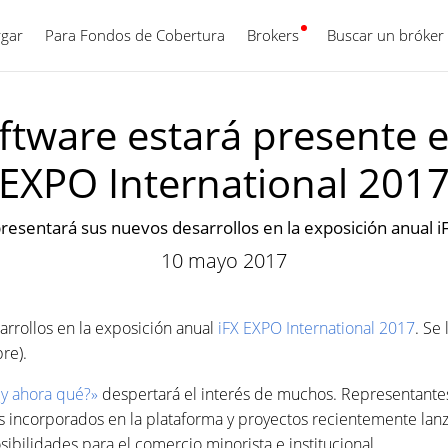
gar
Para Fondos de Cobertura
Brokers
Español
Buscar un bróker
tware estará presente en
EXPO International 201
esentará sus nuevos desarrollos en la exposición anual i
10 mayo 2017
rrollos en la exposición anual
iFX EXPO International 2017
. Se
re).
¿y ahora qué?»
despertará el interés de muchos. Representantes
os incorporados en la plataforma y proyectos recientemente lanz
sibilidades para el comercio minorista e institucional.