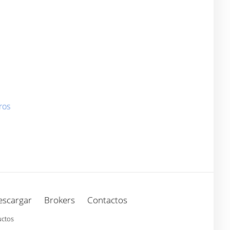
ros
escargar
Brokers
Contactos
uctos