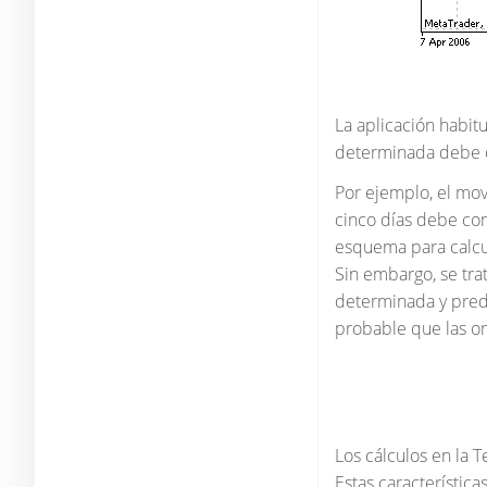
La aplicación habit
determinada debe c
Por ejemplo, el mov
cinco días debe cont
esquema para calcul
Sin embargo, se tra
determinada y prede
probable que las on
Los cálculos en la 
Estas característi