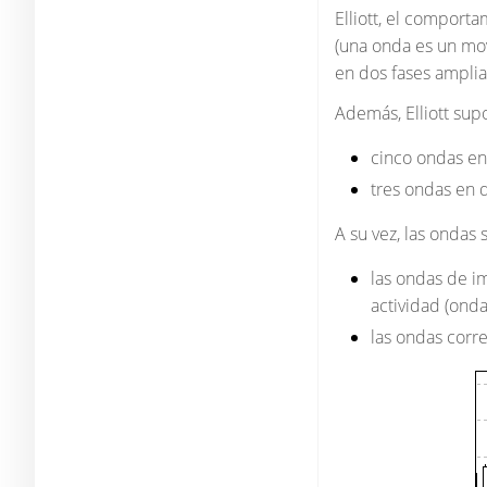
Elliott, el comport
(una onda es un mov
en dos fases amplias
Además, Elliott sup
cinco ondas en 
tres ondas en d
A su vez, las ondas 
las ondas de i
actividad (ondas
las ondas corre