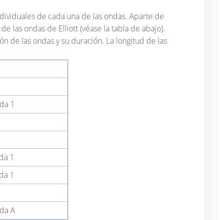
 individuales de cada una de las ondas. Aparte de
e las ondas de Elliott (véase la tabla de abajo).
n de las ondas y su duración. La longitud de las
nda 1
1
nda 1
nda 1
nda A