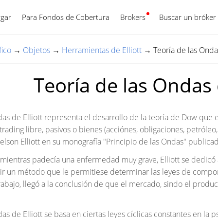
gar
Para Fondos de Cobertura
Brokers
Español
Buscar un bróker
fico
→
Objetos
→
Herramientas de Elliott
→
Teoría de las Ondas
Teoría de las Ondas d
das de Elliott representa el desarrollo de la teoría de Dow que
trading libre, pasivos o bienes (acciónes, obligaciones, petróleo,
elson Elliott en su monografía "Principio de las Ondas" publica
y mientras padecía una enfermedad muy grave, Elliott se dedicó a
r un método que le permitiese determinar las leyes de comp
trabajo, llegó a la conclusión de que el mercado, sindo el produ
das de Elliott se basa en ciertas leyes cíclicas constantes en l