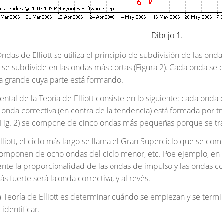
Dibujo 1.
Ondas de Elliott se utiliza el principio de subdivisión de las ond
z se subdivide en las ondas más cortas (Figura 2). Cada onda se 
a grande cuya parte está formando.
ental de la Teoría de Elliott consiste en lo siguiente: cada o
nda correctiva (en contra de la tendencia) está formada por tr
 (Fig. 2) se compone de cinco ondas más pequeñas porque se tr
lliott, el ciclo más largo se llama el Gran Superciclo que se co
mponen de ocho ondas del ciclo menor, etc. Poe ejemplo, en la
nte la proporcionalidad de las ondas de impulso y las ondas cor
 fuerte será la onda correctiva, y al revés.
 Teoría de Elliott es determinar cuándo se empiezan y se termi
identificar.