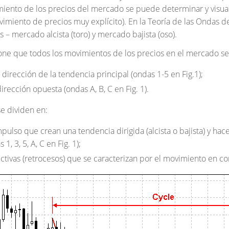
amiento de los precios del mercado se puede determinar y visual
imiento de precios muy explícito). En la Teoría de las Ondas d
 – mercado alcista (toro) y mercado bajista (oso).
one que todos los movimientos de los precios en el mercado se
dirección de la tendencia principal (ondas 1-5 en Fig.1);
irección opuesta (ondas A, B, C en Fig. 1).
se dividen en:
mpulso que crean una tendencia dirigida (alcista o bajista) y h
 1, 3, 5, A, C en Fig. 1);
ctivas (retrocesos) que se caracterizan por el movimiento en cont