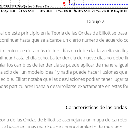
Dibujo 2.
ual de este principio en la Teoría de las Ondas de Elliott se ba
ontinuar hasta que se alcance un cierto número de acuerdo con
imiento que dura más de tres días no debe dar la vuelta sin lle
inuar hasta el día ocho. La tendencia de nueve días no debe final
ar los cambios de tendencia se puede aplicar de manera igual 
ta sólo de "un modelo ideal" y nadie puede hacer ilusiones qu
cible. Elliott notaba que las desviaciones podían tener lugar t
das particulares ibana a desarrollarse exactamente en estas fo
Características de las ondas
Teoría de las Ondas de Elliott se asemejan a un mapa de carreter
cas se basan en unas matrices de comportamiento de mercado.