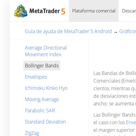
Plataforma comercial
Descar
Guía de ayuda de MetaTrader 5 Android
→
Gráfico
Average Directional
Movement Index
Bollinger Bands
Las Bandas de Bolli
Envelopes
Comerciales (Envelo
Ichimoku Kinko Hyo
cientos, mientras q
de desviaciones est
Moving Average
ancho: se aumenta c
Parabolic SAR
Las Bollinger Bands
Standard Deviation
el caso con los
Enve
el margen superior 
ZigZag