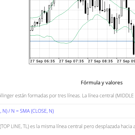
Fórmula y valores
linger están formadas por tres líneas. La línea central (MIDDLE
 N) / N = SMA (CLOSE, N)
 (TOP LINE, TL) es la misma línea central pero desplazada haci