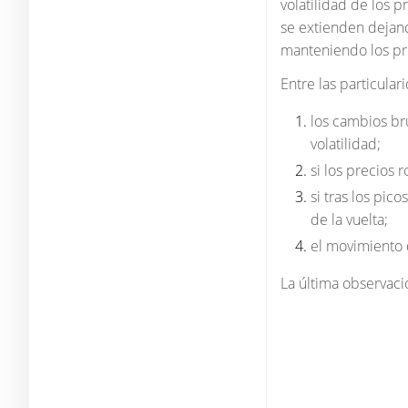
volatilidad de los p
se extienden dejand
manteniendo los pr
Entre las particula
los cambios br
volatilidad;
si los precios
si tras los pic
de la vuelta;
el movimiento 
La última observació