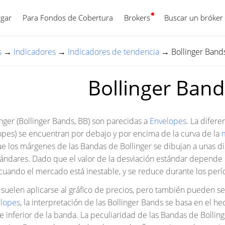
gar
Para Fondos de Cobertura
Brokers
Español
Buscar un bróker
s
→
Indicadores
→
Indicadores de tendencia
→
Bollinger Band
Bollinger Ban
nger (Bollinger Bands, BB) son parecidas a
Envelopes
. La difer
pes) se encuentran por debajo y por encima de la curva de la
ue los márgenes de las Bandas de Bollinger se dibujan a unas 
ándares. Dado que el valor de la desviación estándar depende d
uando el mercado está inestable, y se reduce durante los perí
 suelen aplicarse al gráfico de precios, pero también pueden ser
lopes
, la interpretación de las Bollinger Bands se basa en el 
e inferior de la banda. La peculiaridad de las Bandas de Bolling