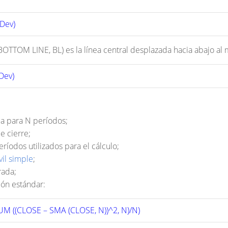
dDev)
 (BOTTOM LINE, BL) es la línea central desplazada hacia abajo 
Dev)
ma para N períodos;
e cierre;
íodos utilizados para el cálculo;
il simple
;
rada;
ión estándar:
M ((CLOSE – SMA (CLOSE, N))^2, N)/N) 