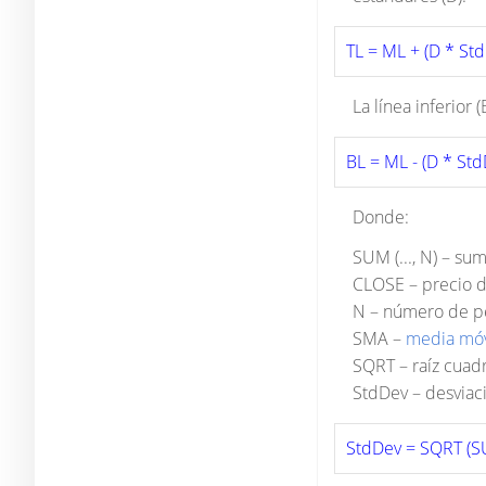
TL = ML + (D * St
La línea inferior
BL = ML - (D * Std
Donde:
SUM (..., N) – su
CLOSE – precio d
N – número de per
SMA –
media móv
SQRT – raíz cuad
StdDev – desviac
StdDev = SQRT (SU