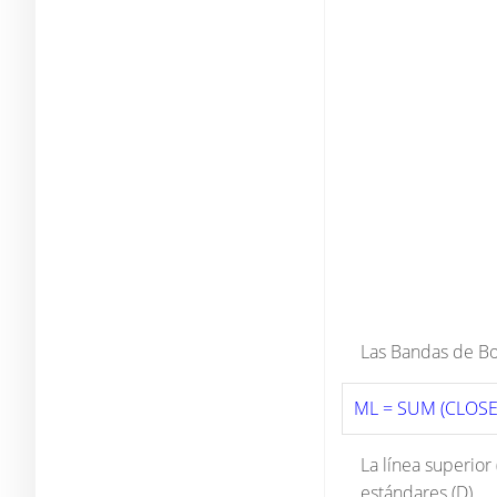
Las Bandas de Bol
ML = SUM (CLOSE,
La línea superior
estándares (D).