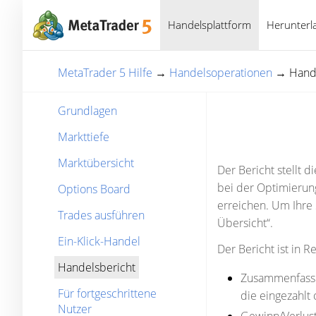
Handelsplattform
Herunterl
MetaTrader 5 Hilfe
→
Handelsoperationen
→
Hand
Grundlagen
Markttiefe
Marktübersicht
Der Bericht stellt 
bei der Optimierung
Options Board
erreichen. Um Ihre 
Trades ausführen
Übersicht“.
Ein-Klick-Handel
Der Bericht ist in R
Handelsbericht
Zusammenfassun
Für fortgeschrittene
die eingezahl
Nutzer