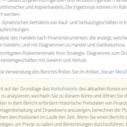
 — Details zu gewinnbringenden und verlustbringenden Handel
gorithmischer und Kopierhandel). Die Ergebnisse können im 
ert werden.
 dynamisches Verhältnis von Kauf- und Verkaufsgeschäften in b
aufsrichtungen.
yse des Handels nach Finanzinstrumenten, die anzeigt, welch
nen handeln, und mit Diagrammen zu Handel und Geldvolumina.
wichtigsten Risikomerkmale Ihrer Strategie: Diagramme zum D
 Handelsgeschäften mit Gewinn und Verlust.
e Verwendung des Berichts finden Sie im Artikel „
Neuer MetaT
rd auf der Grundlage des
Kontohistorie
des aktuellen Kontos ers
zu analysieren, wechseln Sie zu diesem Konto und öffnen Sie d
len in dem Bericht erfordern historische Preisdaten von Fina
Einlagenbelastung und Drawdowns anzuzeigen, berechnet die Pl
en den Positionen im Laufe der Zeit. Wenn Sie einen Bericht z
nötigen, um Preise zu laden und Berechnungen durchzuführen. 