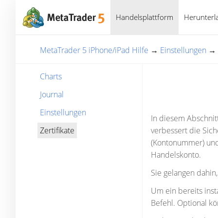
Handelsplattform
Herunterl
MetaTrader 5 iPhone/iPad Hilfe
→
Einstellungen
→
Charts
Journal
Einstellungen
In diesem Abschnitt 
Zertifikate
verbessert die Sich
(Kontonummer) und e
Handelskonto.
Sie gelangen dahin,
Um ein bereits inst
Befehl. Optional kö