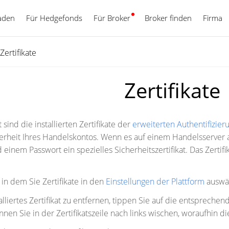
aden
Für Hedgefonds
Für Broker
Deutsch
Broker finden
Firma
Zertifikate
Zertifikate
sind die installierten Zertifikate der
erweiterten Authentifizier
erheit Ihres Handelskontos. Wenn es auf einem Handelsserver ak
inem Passwort ein spezielles Sicherheitszertifikat. Das Zertifik
 in dem Sie Zertifikate in den
Einstellungen der Plattform
auswä
alliertes Zertifikat zu entfernen, tippen Sie auf die entsprec
nnen Sie in der Zertifikatszeile nach links wischen, woraufhin di