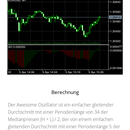
Berechnung
Der Awesome Oszillator ist ein einfacher gleitender
Durchschnitt mit einer Periodenlänge von 34 der
Medianpreisen (H + L) / 2, der von einem einfachen
gleitenden Durchschnitt mit einer Periodenlänge 5 der