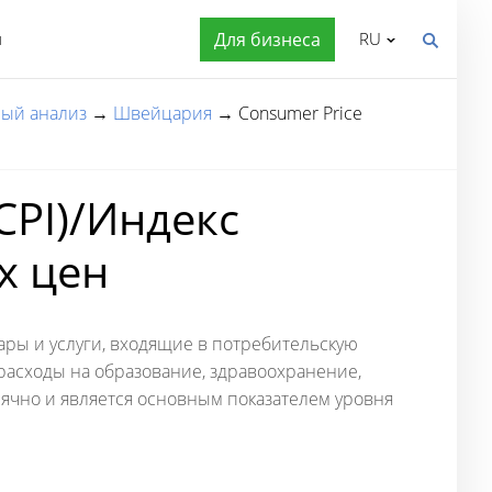
я
Для бизнеса
RU
ый анализ
→
Швейцария
→
Consumer Price
CPI)/Индекс
х цен
ры и услуги, входящие в потребительскую
 расходы на образование, здравоохранение,
сячно и является основным показателем уровня