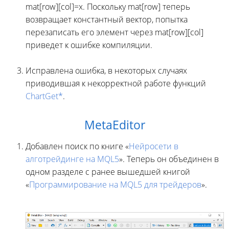
mat[row][col]=x. Поскольку mat[row] теперь
возвращает константный вектор, попытка
перезаписать его элемент через mat[row][col]
приведет к ошибке компиляции.
Исправлена ошибка, в некоторых случаях
приводившая к некорректной работе функций
ChartGet*
.
MetaEditor
Добавлен поиск по книге «
Нейросети в
алготрейдинге на MQL5
». Теперь он объединен в
одном разделе с ранее вышедшей книгой
«
Программирование на MQL5 для трейдеров
».