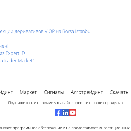
екции деривативов VIOP на Borsa Istanbul
нен!
аз Expert ID
aTrader Market"
йдинг
Маркет
Сигналы
Алготрейдинг
Скачать
Подпишитесь и первыми узнавайте новости о наших продуктах
тывает программное обеспечение и не предоставляет инвестиционных и