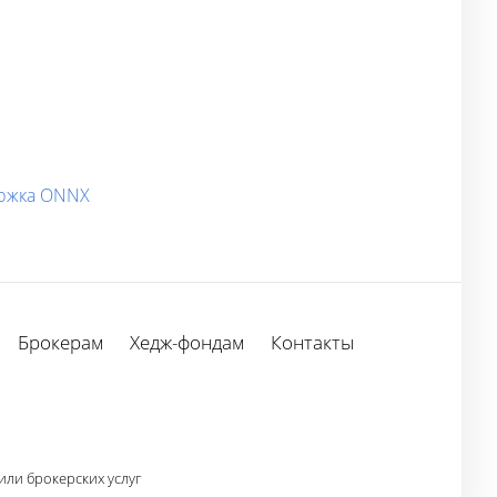
ержка ONNX
Брокерам
Хедж-фондам
Контакты
ли брокерских услуг