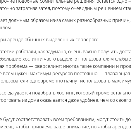
 прочие подобные сомнительные решения, остается одно 
аточно затратная затея, поэтому очевидным решением ста
тает должным образом из-за самых разнообразных причин,
шлом.
при аренде обычных выделенных серверов:
тегии работали, как задумано, очень важно получить дост
Небольшие хостинги часто выделяют пользователям слабые
я проблема — оверселинг: иногда такие компании и прод
о не всем нужен максимум ресурсов постоянно — плавающая 
пользователи одновременно начнут использовать максимум
сегда удается подобрать хостинг, который кроме остальн
орговать из дома оказывается даже удобнее, чем со своег
будут соответствовать всем требованиям, могут стоить д
 месяц, чтобы привлечь ваше внимание, но чтобы арендо