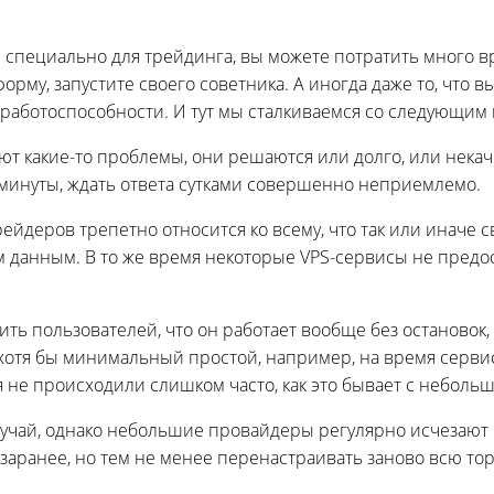
 специально для трейдинга, вы можете потратить много в
рму, запустите своего советника. А иногда даже то, что вы
работоспособности. И тут мы сталкиваемся со следующим 
ют какие-то проблемы, они решаются или долго, или некач
 минуты, ждать ответа сутками совершенно неприемлемо.
йдеров трепетно относится ко всему, что так или иначе 
 данным. В то же время некоторые VPS-сервисы не предос
ить пользователей, что он работает вообще без остановок
отя бы минимальный простой, например, на время сервис
я не происходили слишком часто, как это бывает с небол
учай, однако небольшие провайдеры регулярно исчезают 
заранее, но тем не менее перенастраивать заново всю то