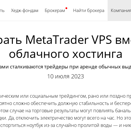
ть
Хедж-фондам
Брокерам
Найти брокера
Русский
Компани
ать MetaTrader VPS в
облачного хостинга
ами сталкиваются трейдеры при аренде обычных вы
10 июля 2023
тмическим или социальным трейдингом, рано или поздно п
оятно сложно обеспечить должную стабильность и беспере
том случае на торговые результаты могут повлиять банал
. Да, отключить электричество могут всего на час. Но эт
испортиться ноутбук из-за случайно пролитой воды — и ник