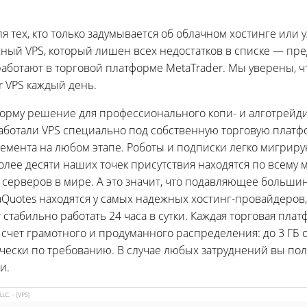
 тех, кто только задумывается об облачном хостинге или 
ый VPS, который лишен всех недостатков в списке — пред
аботают в торговой платформе MetaTrader. Мы уверены, ч
 VPS каждый день.
орму решение для профессионального копи- и алготрейдин
аботали VPS специально под собственную торговую платф
лемента на любом этапе. Роботы и подписки легко мигрир
лее десяти наших точек присутствия находятся по всему
х серверов в мире. А это значит, что подавляющее больш
aQuotes находятся у самых надежных хостинг-провайдеров
 стабильно работать 24 часа в сутки. Каждая торговая пл
счет грамотного и продуманного распределения: до 3 ГБ о
ически по требованию. В случае любых затруднений вы п
и.