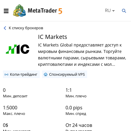
RU
К списку брокеров
IC Markets
IC Markets Global предоставляет доступ к
мировым финансовым рынкам. Торгуйте
валютными парами, сырьевыми товарами,
криптовалютами и индексами с мол...
Копи-трейдинг
Спонсируемый VPS
0
1:1
Мин. депозит
Мин. плечо
1:5000
0.0 pips
Макс. плечо
Мин. спред
0$
От 24 часов