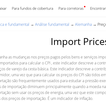
aixar
Para fundos de cobertura
Para corretoras
Português
Encontrar
nica e fundamental
→
Análise fundamental
→
Alemanha
→
Preç
Import Price
nha as mudanças nos preços pagos pelos bens e serviços impo
importados para calcular o CPI , este indicador descreve a con
ços de varejo da cesta básica. Este indicador descreve a cont
midor, uma vez que para calcular os preços do CPI são tidos e
tação são frequentemente usados ​​para estudar a pressão exer
 de importação diminuem principalmente quando a moeda nacio
rtação sem usar os preços de energia, uma vez que este compon
 dos preços de importação. É um indicador de inflação.