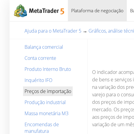
Plataforma de negociação
B
Ajuda para o MetaTrader 5
→
Gráficos, análise téc
Balança comercial
Conta corrente
Produto Interno Bruto
O indicador acompa
de bens e serviços 
Inquérito IFO
na variação dos pre
Preços de importação
varejo para o consu
dos preços de impor
Produção industrial
mercado. Os preços
Massa monetária M3
aos preços de impo
Encomendas de
variação de um mês
manufatura