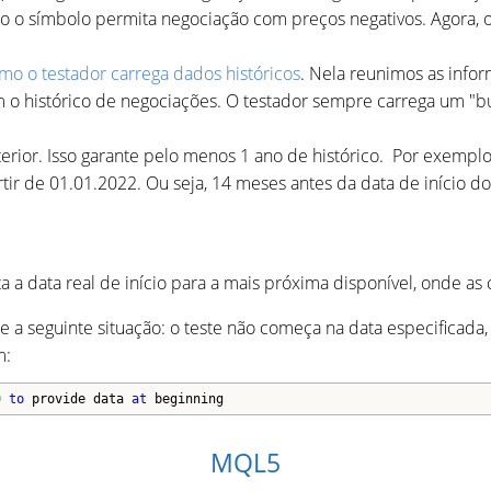
o o símbolo permita negociação com preços negativos. Agora, o
.
mo o testador carrega dados históricos
. Nela reunimos as info
o histórico de negociações. O testador sempre carrega um "buffe
rior. Isso garante pelo menos 1 ano de histórico. Por exemplo, 
tir de 01.01.2022. Ou seja, 14 meses antes da data de início do
a a data real de início para a mais próxima disponível, onde as
re a seguinte situação: o teste não começa na data especificad
m:
0
to
 provide data 
at
 beginning
MQL5