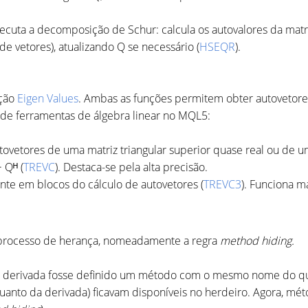
cuta a decomposição de Schur: calcula os autovalores da matr
 de vetores), atualizando Q se necessário (
HSEQR
).
eção
Eigen Values
. Ambas as funções permitem obter autovetore
e ferramentas de álgebra linear no MQL5:
tovetores de uma matriz triangular superior quase real ou de u
 Qᴴ (
TREVC
). Destaca-se pela alta precisão.
nte em blocos do cálculo de autovetores (
TREVC3
). Funciona m
 processo de herança, nomeadamente a regra
method hiding.
ra derivada fosse definido um método com o mesmo nome do que
quanto da derivada) ficavam disponíveis no herdeiro. Agora, 