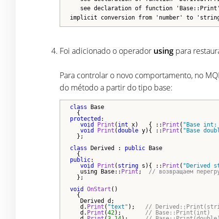
see declaration of function 'Base::Print
implicit conversion from 'number' to 'strin
Foi adicionado o operador
using
para restaur
Para controlar o novo comportamento, no MQL5
do método a partir do tipo base:
class
 Base

protected
:

void
Print
(
int
 x)   { ::
Print
(
"Base int:
void
Print
(
double
 y){ ::
Print
(
"Base doub
  };

class
 Derived : 
public
 Base

public
:

void
Print
(
string
 s){ ::
Print
(
"Derived s
   using Base::
Print
;  
// возвращаем перегр
  };

void
OnStart
()

  {

   Derived d;

   d.
Print
(
"text"
);   
// Derived::Print(str
   d.
Print
(
42
);       
// Base::Print(int)
   d.
Print
(
3.14
);     
// Base::Print(double