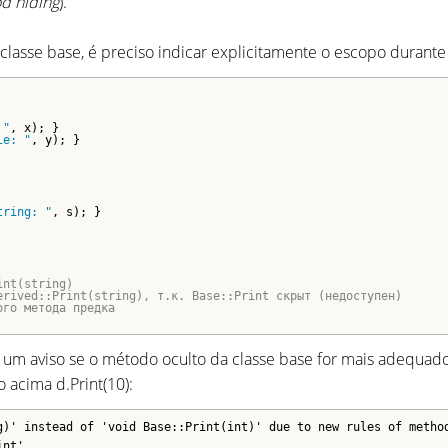
d hiding
).
classe base, é preciso indicar explicitamente o escopo durant
 "
, x); }

le: "
, y); }

tring: "
, s); }

int(string)
erived::Print(string), т.к. Base::Print скрыт (недоступен)
ого метода предка
 um aviso se o método oculto da classe base for mais adequa
 acima d.Print(10):
g)' instead of 'void Base::Print(int)' due to new rules of metho
int'