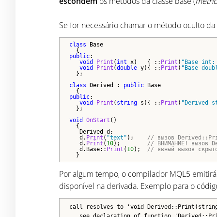
escondem
os métodos da classe base (
metho
Se for necessário chamar o método oculto da 
class
 Base

public
: 

void
Print
(
int
 x)   { ::
Print
(
"Base int:
void
Print
(
double
 y){ ::
Print
(
"Base doub
  };

class
 Derived : 
public
 Base

public
:

void
Print
(
string
 s){ ::
Print
(
"Derived s
  };

void
OnStart
()

  {

   Derived d;

   d.
Print
(
"text"
);    
// вызов Derived::Pr
   d.
Print
(
10
);        
// ВНИМАНИЕ! вызов D
   d.Base::
Print
(
10
);  
// явный вызов скрыт
  }
Por algum tempo, o compilador MQL5 emitirá
disponível na derivada. Exemplo para o código
call resolves to 'void Derived::Print(strin
see declaration of function 'Derived::Pr