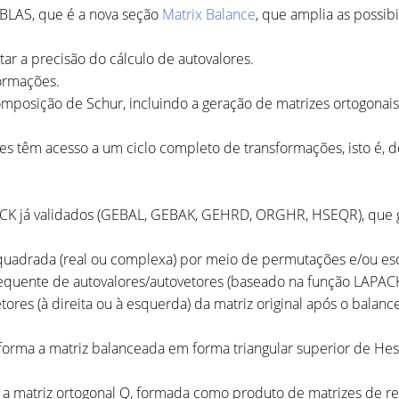
BLAS, que é a nova seção
Matrix Balance
, que amplia as possi
r a precisão do cálculo de autovalores.
ormações.
posição de Schur, incluindo a geração de matrizes ortogonais
s têm acesso a um ciclo completo de transformações, isto é, de
PACK já validados (GEBAL, GEBAK, GEHRD, ORGHR, HSEQR), que g
uadrada (real ou complexa) por meio de permutações e/ou esc
equente de autovalores/autovetores (baseado na função LAPA
ores (à direita ou à esquerda) da matriz original após o balan
orma a matriz balanceada em forma triangular superior de He
a matriz ortogonal Q, formada como produto de matrizes de re