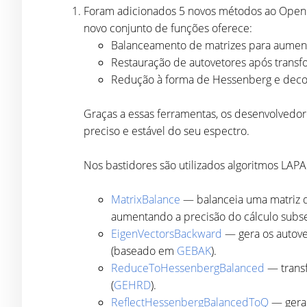
Foram adicionados 5 novos métodos ao Open
novo conjunto de funções oferece:
Balanceamento de matrizes para aumenta
Restauração de autovetores após transf
Redução à forma de Hessenberg e decom
Graças a essas ferramentas, os desenvolvedore
preciso e estável do seu espectro.
Nos bastidores são utilizados algoritmos LA
MatrixBalance
— balanceia uma matriz q
aumentando a precisão do cálculo subs
EigenVectorsBackward
— gera os autovet
(baseado em
GEBAK
).
ReduceToHessenbergBalanced
— transf
(
GEHRD
).
ReflectHessenbergBalancedToQ
— gera 