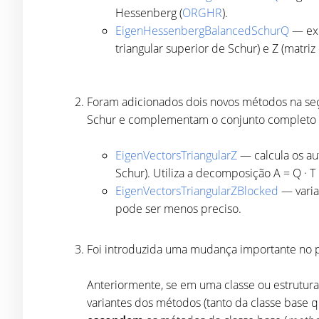
Hessenberg (
ORGHR
).
EigenHessenbergBalancedSchurQ
— exe
triangular superior de Schur) e Z (matriz
Foram adicionados dois novos métodos na s
Schur e complementam o conjunto completo d
EigenVectorsTriangularZ
— calcula os au
Schur). Utiliza a decomposição A = Q · T ·
EigenVectorsTriangularZBlocked
— varia
pode ser menos preciso.
Foi introduzida uma mudança importante no
Anteriormente, se em uma classe ou estrutu
variantes dos métodos (tanto da classe base 