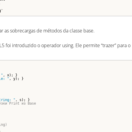
'
g'
ar as sobrecargas de métodos da classe base.
 foi introduzido o operador using. Ele permite “trazer” para 
 "
, x); }

le: "
, y); }

tring: "
, s); }

узки Print из Base
ing)
)