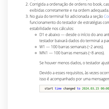
Corrigida a ordenação de ordens no book, cas
exibidas corretamente e na ordem adequada
No guia do terminal foi adicionada a seção
Co
funcionamento do testador de estratégias com 
estabilidade nos cálculos:
D1 e abaixo — desde o início do ano ante
testador baixará dados do terminal a par
W1 — 100 barras semanais (~2 anos).
MN1 — 100 barras mensais (~8 anos).
Se houver menos dados, o testador ajust
Devido a esses requisitos, às vezes ocor
isso é acompanhado por uma mensage
start 
time
 changed 
to
2024.03
.
15
00
:
0