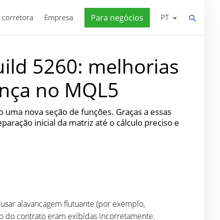
 corretora
Empresa
Para negócios
PT
ild 5260: melhorias
rança no MQL5
o uma nova seção de funções. Graças a essas
ração inicial da matriz até o cálculo preciso e
 usar alavancagem flutuante (por exemplo,
o do contrato eram exibidas incorretamente.