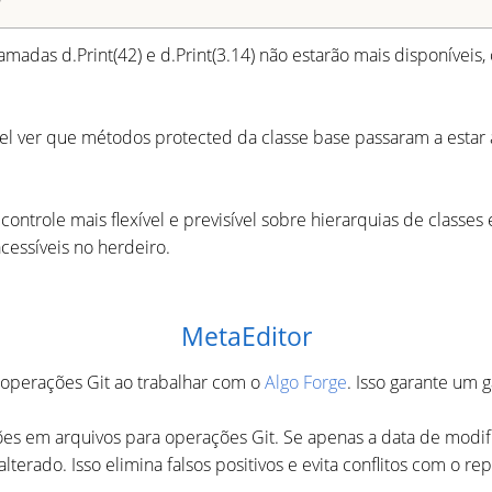
amadas d.Print(42) e d.Print(3.14) não estarão mais disponíveis,
l ver que métodos protected da classe base passaram a estar ac
ntrole mais flexível e previsível sobre hierarquias de classe
essíveis no herdeiro.
MetaEditor
 operações Git ao trabalhar com o
Algo Forge
. Isso garante um
cações em arquivos para operações Git. Se apenas a data de mo
erado. Isso elimina falsos positivos e evita conflitos com o re