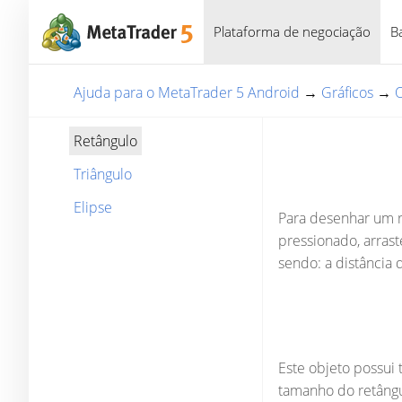
Plataforma de negociação
B
Ajuda para o MetaTrader 5 Android
→
Gráficos
→
O
Retângulo
Triângulo
Elipse
Para desenhar um re
pressionado, arrast
sendo: a distância 
Este objeto possui 
tamanho do retângul