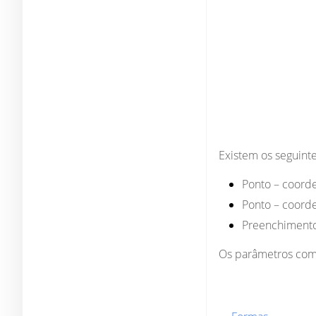
Existem os seguint
Ponto
– coorde
Ponto
– coorde
Preenchiment
Os parâmetros com