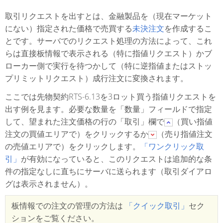
取引リクエストを出すとは、金融製品を（現在マーケット
にない）指定された価格で売買する
未決注文
を作成するこ
とです。サーバでのリクエスト処理の方法によって、これ
らは直接板情報で表示される（特に指値リクエスト）かブ
ローカー側で実行を待つかして（特に逆指値またはストッ
プリミットリクエスト）成行注文に変換されます。
ここでは先物契約RTS-6.13を3ロット買う指値リクエストを
出す例を見ます。必要な数量を「数量」フィールドで指定
して、望まれた注文価格の行の「取引」欄で
（買い指値
注文の買値エリアで）をクリックするか
（売り指値注文
の売値エリアで）をクリックします。
「ワンクリック取
引」
が有効になっていると、このリクエストは追加的な条
件の指定なしに直ちにサーバに送られます（取引ダイアロ
グは表示されません）。
板情報での注文の管理の方法は
「クイック取引」
セク
ションをご覧ください。