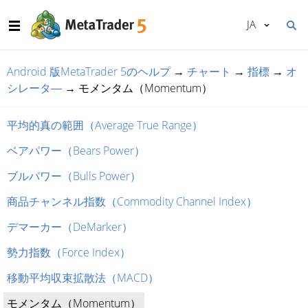
JA
Android 版MetaTrader 5のヘルプ
→
チャート
→
指標
→
オ
シレータ―
→
モメンタム（Momentum）
平均的真の範囲（Average True Range）
ベアパワー（Bears Power）
ブルパワー（Bulls Power）
商品チャンネル指数（Commodity Channel Index）
デマーカー（DeMarker）
勢力指数（Force Index）
移動平均収束拡散法（MACD）
モメンタム（Momentum）