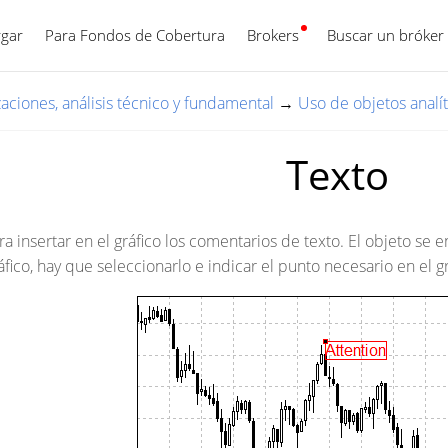
gar
Para Fondos de Cobertura
Brokers
Español
Buscar un bróker
zaciones, análisis técnico y fundamental
→
Uso de objetos analít
Texto
ra insertar en el gráfico los comentarios de texto. El objeto se e
áfico, hay que seleccionarlo e indicar el punto necesario en el gr