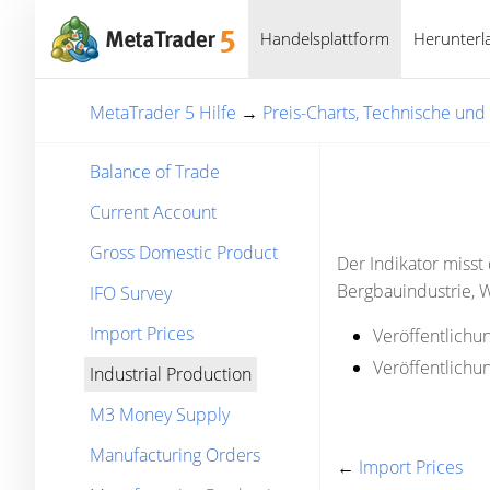
Handelsplattform
Herunterl
MetaTrader 5 Hilfe
→
Preis-Charts, Technische un
Balance of Trade
Current Account
Gross Domestic Product
Der Indikator misst
Bergbauindustrie, 
IFO Survey
Import Prices
Veröffentlichun
Veröffentlichun
Industrial Production
M3 Money Supply
Manufacturing Orders
←
Import Prices