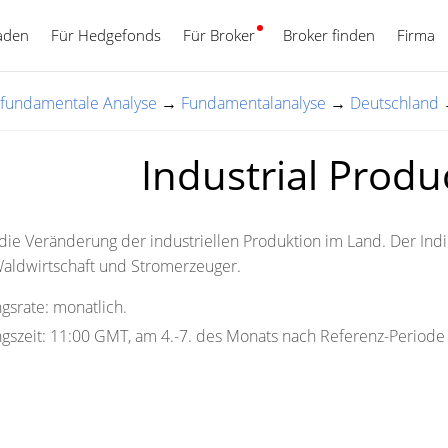
aden
Für Hedgefonds
Für Broker
Deutsch
Broker finden
Firma
d fundamentale Analyse
→
Fundamentalanalyse
→
Deutschland
Industrial Produ
 die Veränderung der industriellen Produktion im Land. Der Ind
Waldwirtschaft und Stromerzeuger.
gsrate:
monatlich.
gszeit:
11:00 GMT, am 4.-7. des Monats nach Referenz-Periode