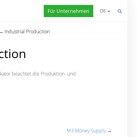
Für Unternehmen
DE
→
Industrial Production
ction
ikator beachtet die Produktion- und
M3 Money Supply
→