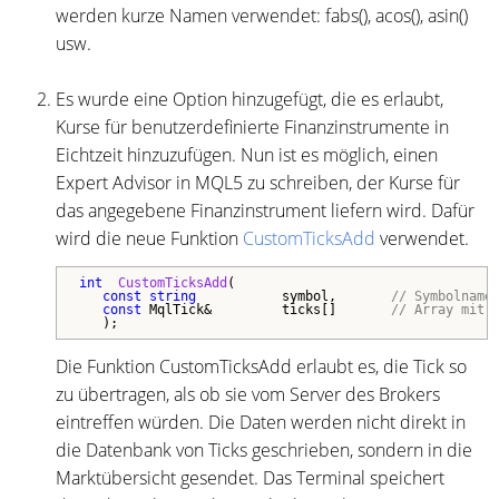
werden kurze Namen verwendet: fabs(), acos(), asin()
usw.
Es wurde eine Option hinzugefügt, die es erlaubt,
Kurse für benutzerdefinierte Finanzinstrumente in
Eichtzeit hinzuzufügen. Nun ist es möglich, einen
Expert Advisor in MQL5 zu schreiben, der Kurse für
das angegebene Finanzinstrument liefern wird. Dafür
wird die neue Funktion
CustomTicksAdd
verwendet.
int
CustomTicksAdd
(

const
string
           symbol,       
// Symbolname
const
 MqlTick&         ticks[]       
// Array mit 
   );
Die Funktion CustomTicksAdd erlaubt es, die Tick so
zu übertragen, als ob sie vom Server des Brokers
eintreffen würden. Die Daten werden nicht direkt in
die Datenbank von Ticks geschrieben, sondern in die
Marktübersicht gesendet. Das Terminal speichert