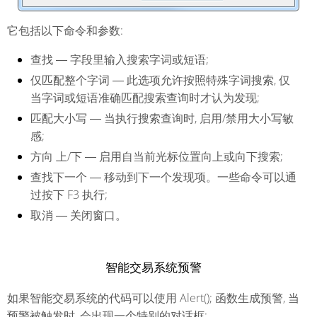
它包括以下命令和参数:
查找
― 字段里输入搜索字词或短语;
仅匹配整个字词
― 此选项允许按照特殊字词搜索, 仅
当字词或短语准确匹配搜索查询时才认为发现;
匹配大小写
― 当执行搜索查询时, 启用/禁用大小写敏
感;
方向 上/下
― 启用自当前光标位置向上或向下搜索;
查找下一个
― 移动到下一个发现项。一些命令可以通
过按下 F3 执行;
取消
― 关闭窗口。
智能交易系统预警
如果智能交易系统的代码可以使用
Alert
(); 函数生成预警, 当
预警被触发时, 会出现一个特别的对话框: