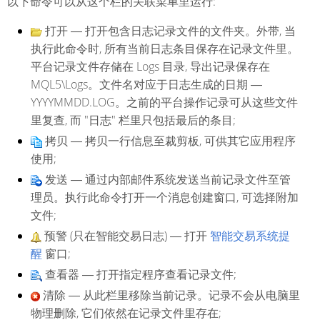
以下命令可以从这个栏的关联菜单里运行:
打开
― 打开包含日志记录文件的文件夹。外带, 当
执行此命令时, 所有当前日志条目保存在记录文件里。
平台记录文件存储在
Logs
目录, 导出记录保存在
MQL5\Logs。文件名对应于日志生成的日期 ―
YYYYMMDD.LOG。之前的平台操作记录可从这些文件
里复查, 而 "日志" 栏里只包括最后的条目;
拷贝
― 拷贝一行信息至裁剪板, 可供其它应用程序
使用;
发送
― 通过内部邮件系统发送当前记录文件至管
理员。执行此命令打开一个消息创建窗口, 可选择附加
文件;
预警
(只在智能交易日志) ― 打开
智能交易系统提
醒
窗口;
查看器
― 打开指定程序查看记录文件;
清除
― 从此栏里移除当前记录。记录不会从电脑里
物理删除, 它们依然在记录文件里存在;