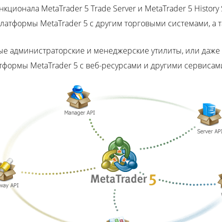
ционала MetaTrader 5 Trade Server и MetaTrader 5 History 
платформы MetaTrader 5 с другим торговыми системами, а 
ные администраторские и менеджерские утилиты, или даж
тформы MetaTrader 5 с веб-ресурсами и другими сервиса