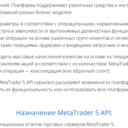
ния. Платформа поддерживает различные средства и инс
ебований разных бизнес-моделей.
 параметры в соответствии с операционными, нормативным
ступа в зависимости от выполняемых должностных функций
ые операции на основе различных групп клиентов и сегме
ытыми позициями, ордерами и входящими запросами и мно
одить массовые начисления клиентам на основе их текущ
жателям акций в соответствии с их количеством. MetaTrad
 операция — консолидация (или обратный сплит).
taTrader 5 API серьезно расширяют возможности платфо
ать их функциональность или интегрировать всю платфор
Назначение MetaTrader 5 API:
ункционала отчетов торговых серверов MetaTrader 5.