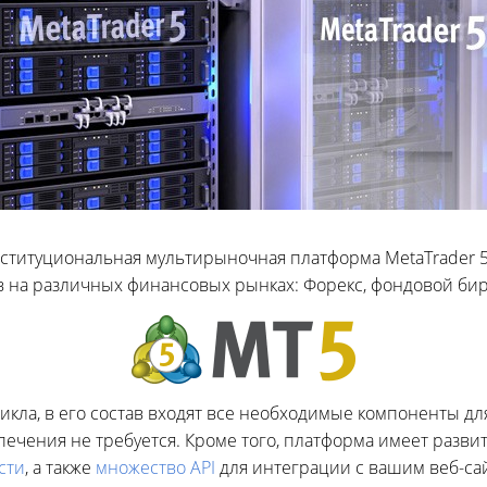
ституциональная мультирыночная платформа MetaTrader 5
 на различных финансовых рынках: Форекс, фондовой бир
цикла, в его состав входят все необходимые компоненты д
ечения не требуется. Кроме того, платформа имеет разви
сти
, а также
множество API
для интеграции с вашим веб-са