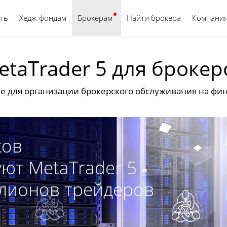
ть
Хедж-фондам
Брокерам
Найти брокера
Русский
Компани
etaTrader 5 для брокер
 для организации брокерского обслуживания на фи
ков
ют MetaTrader 5
лионов трейдеров