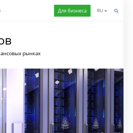
я
Для бизнеса
RU
ов
нансовых рынках