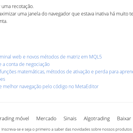
r uma recotação.
ximizar uma janela do navegador que estava inativa há muito 
nta.
erminal web e novos métodos de matriz em MQL5
e a conta de negociação
 funções matemáticas, métodos de ativação e perda para apre
ões
e melhor navegação pelo código no MetaEditor
rading móvel
Mercado
Sinais
Algotrading
Baixar
Inscreva-se e seja o primeiro a saber das novidades sobre nossos produtos