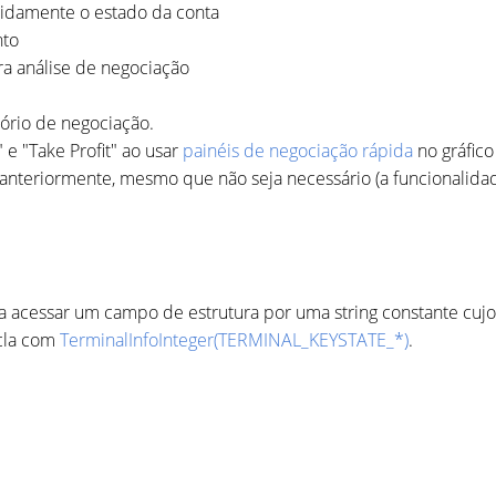
pidamente o estado da conta
nto
a análise de negociação
atório de negociação.
 e "Take Profit" ao usar
painéis de negociação rápida
no gráfico
nteriormente, mesmo que não seja necessário (a funcionalida
.
a acessar um campo de estrutura por uma string constante cuj
ecla com
TerminalInfoInteger(TERMINAL_KEYSTATE_*)
.