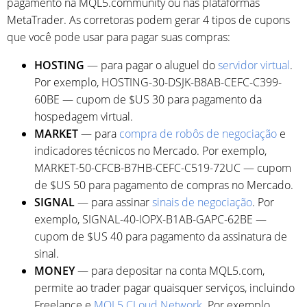
pagamento na MQL5.community ou nas plataformas
MetaTrader. As corretoras podem gerar 4 tipos de cupons
que você pode usar para pagar suas compras:
HOSTING
— para pagar o aluguel do
servidor virtual
.
Por exemplo, HOSTING-30-DSJK-B8AB-CEFC-C399-
60BE — cupom de $US 30 para pagamento da
hospedagem virtual.
MARKET
— para
compra de robôs de negociação
e
indicadores técnicos no Mercado. Por exemplo,
MARKET-50-CFCB-B7HB-CEFC-C519-72UC — cupom
de $US 50 para pagamento de compras no Mercado.
SIGNAL
— para assinar
sinais de negociação
. Por
exemplo, SIGNAL-40-IOPX-B1AB-GAPC-62BE —
cupom de $US 40 para pagamento da assinatura de
sinal.
MONEY
— para depositar na conta MQL5.com,
permite ao trader pagar quaisquer serviços, incluindo
Freelance e
MQL5 CLoud Network
. Por exemplo,