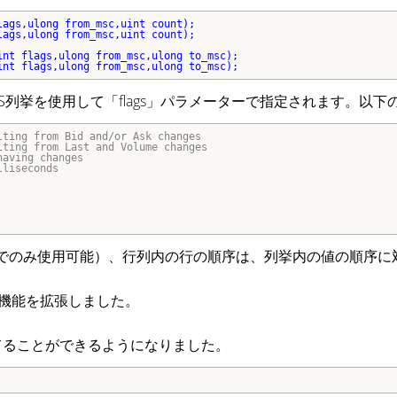
lags,
ulong from_msc,
lags,
ulong from_msc,
uint count);

int flags,
ulong from_msc,
int flags,
ulong from_msc,
ulong to_msc);
ICKS列挙を使用して「flags」パラメーターで指定されます。以
lting from Bid and/or Ask changes

lting from Last and Volume changes

aving changes

liseconds

でのみ使用可能）、行列内の行の順序は、列挙内の値の順序に
機能を拡張しました。
てることができるようになりました。