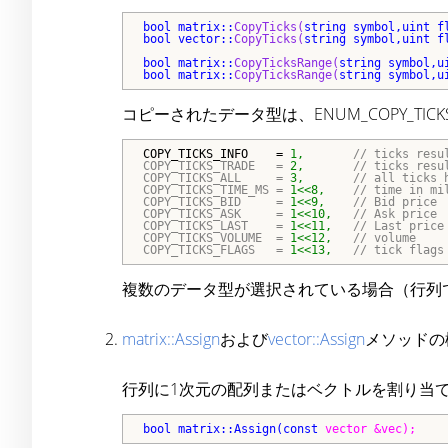
bool matrix::
CopyTicks(
string symbol,
uint f
bool vector::
CopyTicks(
string symbol,
uint f
bool matrix::
CopyTicksRange(
string symbol,
u
bool matrix::
CopyTicksRange(
string symbol,
u
コピーされたデータ型は、ENUM_COPY_T
COPY_TICKS_INFO    = 
1,       
// ticks resu
COPY_TICKS_TRADE   = 
2,       
// ticks resu
COPY_TICKS_ALL     = 
3,       
// all ticks h
COPY_TICKS_TIME_MS = 
1<<
8,    
// time in mil
COPY_TICKS_BID     = 
1<<
9,    
// Bid price

COPY_TICKS_ASK     = 
1<<
10,   
// Ask price

COPY_TICKS_LAST    = 
1<<
11,   
// Last price

COPY_TICKS_VOLUME  = 
1<<
12,   
// volume

COPY_TICKS_FLAGS   = 
1<<
13,   
// tick flags
複数のデータ型が選択されている場合（行列
matrix::Assign
および
vector::Assign
メソッドの
行列に1次元の配列またはベクトルを割り当
bool matrix::Assign(
const 
vector &vec);