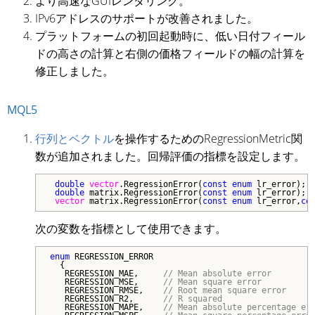
より高速なGUIレンダリング。
IPv6アドレスのサポートが改善されました。
プラットフォームの初回起動時に、低い日付フィール
ドの高さの計算と右側の価格フィールドの幅の計算を
修正しました。
MQL5
行列とベクトル
を操作するためのRegressionMetric関
数が追加されました。回帰評価の指標を設定します。
double
vector
.RegressionError(
const
enum
 lr_error);

double
 matrix.RegressionError(
const
enum
 lr_error);

vector
 matrix.RegressionError(
const
enum
 lr_error,
co
次の変数を指標として使用できます。
enum
 REGRESSION_ERROR

  {

   REGRESSION_MAE,     
// Mean absolute error
   REGRESSION_MSE,     
// Mean square error
   REGRESSION_RMSE,    
// Root mean square error
   REGRESSION_R2,      
// R squared
   REGRESSION_MAPE,    
// Mean absolute percentage er