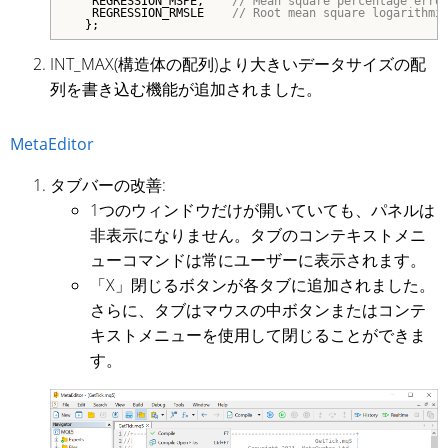
   REGRESSION_MSPE,    
// Mean square percentage erro
   REGRESSION_RMSLE    
// Root mean square logarithmi
  };
INT_MAX(構造体の配列)より大きいデータサイズの配
列を書き込む機能が追加されました。
MetaEditor
タブバーの改善:
1つのウィンドウだけが開いていても、パネルは
非表示になりません。タブのコンテキストメニ
ューコマンドは常にユーザーに表示されます。
「X」閉じるボタンが各タブに追加されました。
さらに、タブはマウスの中ボタンまたはコンテ
キストメニューを使用して閉じることができま
す。