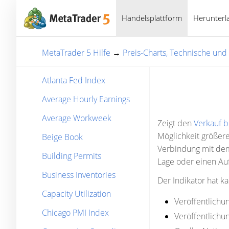
Handelsplattform
Herunterl
MetaTrader 5 Hilfe
→
Preis-Charts, Technische un
Atlanta Fed Index
Average Hourly Earnings
Average Workweek
Zeigt den
Verkauf b
Möglichkeit größere
Beige Book
Verbindung mit dem
Building Permits
Lage oder einen Au
Business Inventories
Der Indikator hat k
Capacity Utilization
Veröffentlichun
Chicago PMI Index
Veröffentlichun