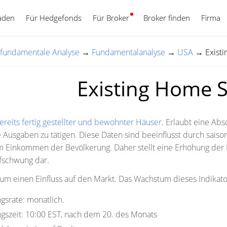
aden
Für Hedgefonds
Für Broker
Deutsch
Broker finden
Firma
d fundamentale Analyse
→
Fundamentalanalyse
→
USA
→
Exist
Existing Home S
ereits fertig gestellter und bewohnter Häuser
. Erlaubt eine Ab
 Ausgaben zu tätigen. Diese Daten sind beeinflusst durch saison
 Einkommen der Bevölkerung. Daher stellt eine Erhöhung der
fschwung dar.
aum einen Einfluss auf den Markt. Das Wachstum dieses Indikator
gsrate:
monatlich.
gszeit:
10:00 EST, nach dem 20. des Monats