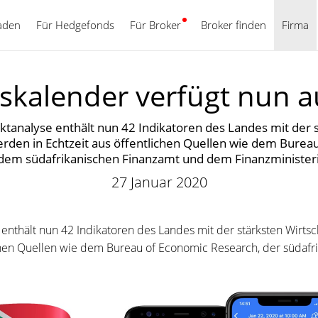
aden
Für Hedgefonds
Für Broker
Deutsch
Broker finden
Firma
tskalender verfügt nun a
analyse enthält nun 42 Indikatoren des Landes mit der s
rden in Echtzeit aus öffentlichen Quellen wie dem Burea
 dem südafrikanischen Finanzamt und dem Finanzministe
27 Januar 2020
nthält nun 42 Indikatoren des Landes mit der stärksten Wirts
chen Quellen wie dem Bureau of Economic Research, der südafr