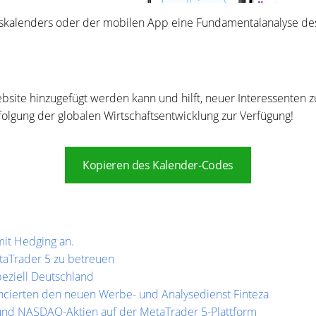
skalenders oder der mobilen App eine Fundamentalanalyse de
Website hinzugefügt werden kann und hilft, neuer Interessenten 
folgung der globalen Wirtschaftsentwicklung zur Verfügung!
Kopieren des Kalender-Codes
mit Hedging an.
taTrader 5 zu betreuen
peziell Deutschland
ancierten den neuen Werbe- und Analysedienst Finteza
 und NASDAQ-Aktien auf der MetaTrader 5-Plattform