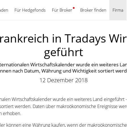
aden
Für Hedgefonds
Für Broker
Deutsch
Broker finden
Firma
Frankreich in Tradays Wi
geführt
ernationalen Wirtschaftskalender wurde ein weiteres Land
nnen nach Datum, Währung und Wichtigkeit sortiert wer
12 Dezember 2018
alen Wirtschaftskalender wurde ein weiteres Land eingeführt 
sortiert werden. Daten über makroökonomische Ereignisse werde
en erhoben.
ndler können eine Währung kaufen, wenn der makroökonomisch