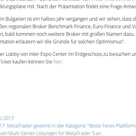
cklungspläne mit. Nach der Präsentation findet eine Frage-Antw
in Bulgarien ist ein halbes Jahr vergangen und wir sehen, dass 
ßen regionalen Broker Benchmark Finance, Euro-Finance und Var
rm an, bald kommen noch weitere Broker mit großen Namen dazu. 
ntation erläutern wir die Gründe für solchen Optimismus".
n der Lobby von Inter Expo Center im Erdgeschoss zu besuchen u
icket kaufen können Sie
hier
.
o 2017
 MetaTrader gewinnt in der Kategorie "Beste Forex-Plattform
e von Multi-Server-Lösungen für MetaTrader 5 an