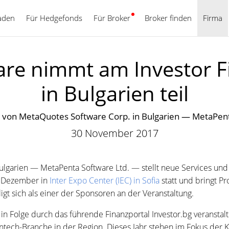
aden
Für Hedgefonds
Für Broker
Deutsch
Broker finden
Firma
re nimmt am Investor 
in Bulgarien teil
g von MetaQuotes Software Corp. in Bulgarien — MetaPent
30 November 2017
ulgarien — MetaPenta Software Ltd. — stellt neue Services un
. Dezember in
Inter Expo Center (IEC) in Sofia
statt und bringt P
t sich als einer der Sponsoren an der Veranstaltung.
n Folge durch das führende Finanzportal Investor.bg veranstalte
intech-Branche in der Region. Dieses Jahr stehen im Fokus der 