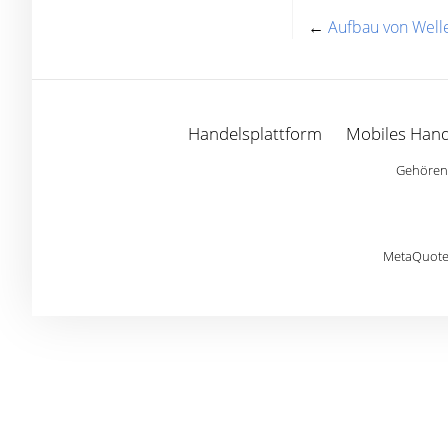
←
Aufbau von Well
Handelsplattform
Mobiles Hand
Gehören 
MetaQuotes