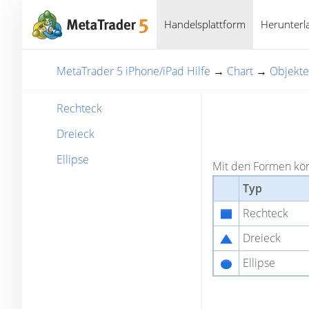
Handelsplattform
Herunterl
MetaTrader 5 iPhone/iPad Hilfe
→
Chart
→
Objekte
Rechteck
Dreieck
Ellipse
Mit den Formen kön
Typ
Rechteck
Dreieck
Ellipse