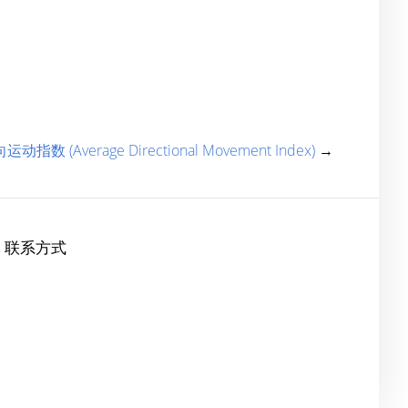
指数 (Average Directional Movement Index)
→
联系方式