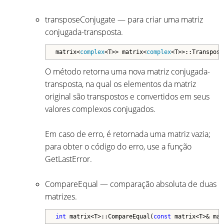
transposeConjugate — para criar uma matriz
conjugada-transposta.
matrix
<
complex
<T>
> matrix
<
complex
<T>
>::Transpose
O método retorna uma nova matriz conjugada-
transposta, na qual os elementos da matriz
original são transpostos e convertidos em seus
valores complexos conjugados.
Em caso de erro, é retornada uma matriz vazia;
para obter o código do erro, use a função
GetLastError.
CompareEqual — comparação absoluta de duas
matrizes.
int
 matrix<T>::CompareEqual(
const
 matrix<T>& mat