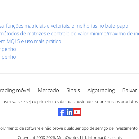
 funções matriciais e vetoriais, e melhorias no bate-papo
métodos de matrizes e controle de valor mínimo/máximo de in
 em MQL5 e uso mais prático
empenho
empenho
rading móvel
Mercado
Sinais
Algotrading
Baixar
Inscreva-se e seja o primeiro a saber das novidades sobre nossos produtos
vimento de software e não provê qualquer tipo de serviço de investimento
Copyright 2000-2026,
MetaQuotes Ltd
.
Informações legais