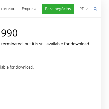
 corretora
Empresa
Para negócios
PT
 990
terminated, but it is still available for download
ailable for download.