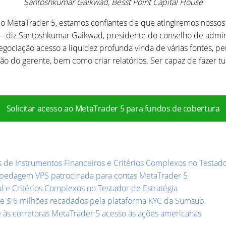
Santoshkumar Gaikwad, Besst Point Capital House
 MetaTrader 5, estamos confiantes de que atingiremos nossos 
— diz Santoshkumar Gaikwad, presidente do conselho de admini
iação acesso a liquidez profunda vinda de várias fontes, permit
ação do gerente, bem como criar relatórios. Ser capaz de fazer 
Solicitar acesso ao MetaTrader 5 para fundos de cobertura
de Instrumentos Financeiros e Critérios Complexos no Testado
spedagem VPS patrocinada para contas MetaTrader 5
 e Critérios Complexos no Testador de Estratégia
de $ 6 milhões recadados pela plataforma KYC da Sumsub
às corretoras MetaTrader 5 acesso às ações americanas