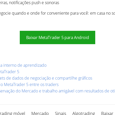
iras, notificações push e sonoras
 negocie quando e onde for conveniente para você: em casa no s
Baixar MetaTrader 5 para Android
ma interno de aprendizado
etaTrader 5
ts de dados de negociação e compartilhe gráficos
do MetaTrader 5 entre os traders
bservação do Mercado e trabalho amigável com resultados de ot
rading móvel
Mercado
Sinais
Algotrading
Baixar