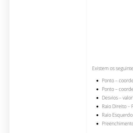
Existem os seguint
Ponto
– coorde
Ponto
– coorde
Desvios
– valo
Raio Direito
– P
Raio Esquerdo
Preenchiment