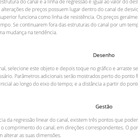
 estrutura do canal e a linha de regressão é igual ao valor do 
s alterações de preços possuem lugar dentro do canal de desvio
 superior funciona como linha de resistência. Os preços geral
empo. Se continuarem fora das estruturas do canal por um tem
uma mudança na tendência.
Desenho
al, selecione este objeto e depois toque no gráfico e arraste 
ário. Parâmetros adicionais serão mostrados perto do ponto fin
inicial ao longo do eixo do tempo; e a distância a partir do pont
Gestão
ia da regressão linear do canal, existem três pontos que podem
r o comprimento do canal, em direções correspondentes. O pont
em alterar as suas dimensões.