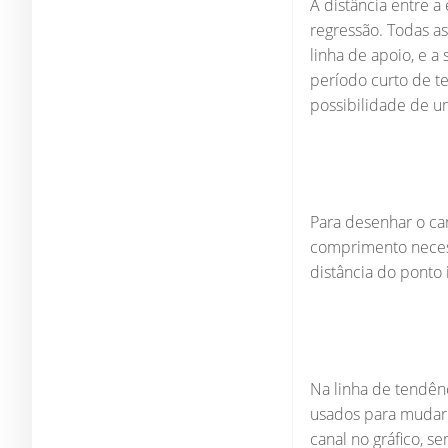
A distância entre a
regressão. Todas a
linha de apoio, e a
período curto de t
possibilidade de 
Para desenhar o can
comprimento necess
distância do ponto 
Na linha de tendênc
usados ​​para muda
canal no gráfico, s