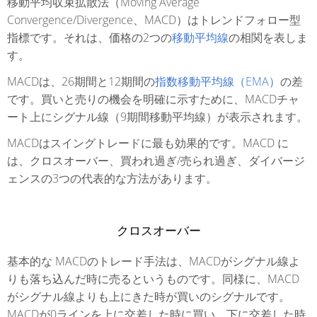
移動平均収束拡散法（Moving Average
Convergence/Divergence、MACD）はトレンドフォロー型
指標です。それは、価格の2つの
移動平均線
の相関を表しま
す。
MACDは、26期間と12期間の
指数移動平均線（EMA）
の差
です。買いと売りの機会を明確に示すために、MACDチャ
ート上にシグナル線（9期間移動平均線）が表示されます。
MACDはスイングトレードに最も効果的です。MACD に
は、クロスオーバー、買われ過ぎ/売られ過ぎ、ダイバージ
ェンスの3つの代表的な方法があります。
クロスオーバー
基本的な MACDのトレード手法は、MACDがシグナル線よ
りも落ち込んだ時に売るというものです。同様に、MACD
がシグナル線よりも上にきた時が買いのシグナルです。
MACDが0ラインを上に交差した時に買い、下に交差した時